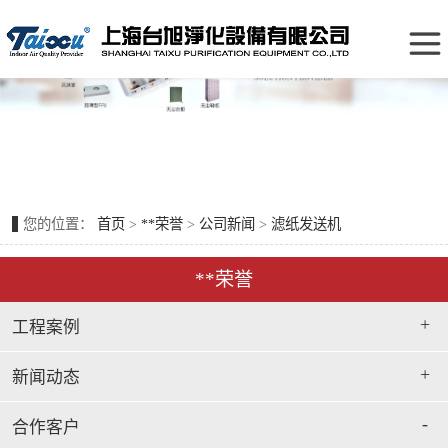
板式纸框过滤器（覆网折叠式）
初效过滤器
铝框折叠式过滤器
中效过滤器
初效袋式过滤器
*过滤器
金属网过滤器
您的位置：
首页
>
**荣誉
>
公司新闻
>
滤纸发送机
*净化设备
板式龙骨架过滤器
**荣誉
化学过滤器
尼龙网过滤器
+
工程案例
平板式初效过滤器
+
新闻动态
耐高温玻纤过滤网
-
合作客户
过滤网固定框架