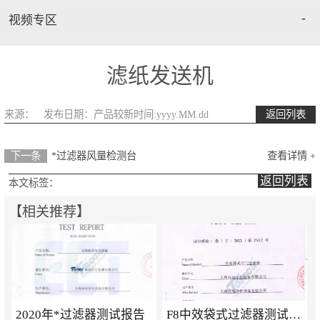
耐高温合成纤维过滤网
-
视频专区
粗效过滤棉
滤纸发送机
烤漆房****棉
来源：
发布日期：产品较新时间:yyyy.MM.dd
返回列表
下一条
*过滤器风量检测台
查看详情 +
返回列表
本文标签：
【相关推荐】
2020年*过滤器测试报告
F8中效袋式过滤器测试报告