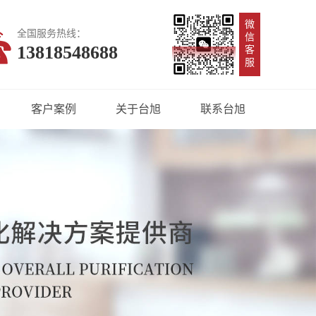
微
全国服务热线：
信
13818548688
客
服
客户案例
关于台旭
联系台旭