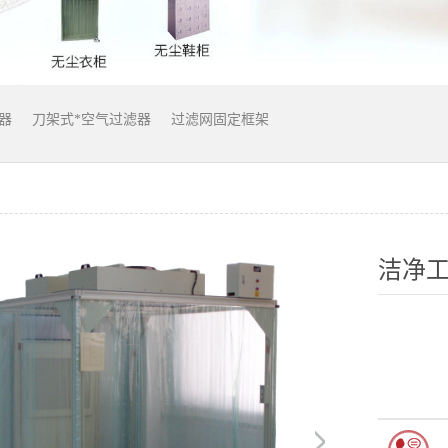
器
刀架式*空气过滤器
过滤网固定框架
洁净