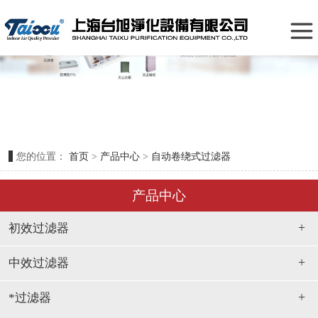
板式纸框过滤器（覆网折叠式）
初效过滤器
铝框折叠式过滤器
中效过滤器
初效袋式过滤器
*过滤器
金属网过滤器
您的位置：
首页
>
产品中心
>
自动卷绕式过滤器
*净化设备
板式龙骨架过滤器
产品中心
化学过滤器
尼龙网过滤器
+
初效过滤器
平板式初效过滤器
+
中效过滤器
耐高温玻纤过滤网
+
*过滤器
过滤网固定框架